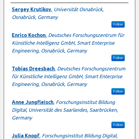
Presenter Information
Sergey Krutikov
,
Universität Osnabrück,
Osnabrück, Germany
Follow
Enrico Kochon
,
Deutsches Forschungszentrum für
Künstliche Intelligenz GmbH, Smart Enterprise
Engineering, Osnabrück, Germany
Follow
Tobias Dreesbach
,
Deutsches Forschungszentrum
für Künstliche Intelligenz GmbH, Smart Enterprise
Engineering, Osnabrück, Germany
Follow
Anne Jungfleisch
,
Forschungsinstitut Bildung
Digital, Universität des Saarlandes, Saarbrücken,
Germany
Follow
Julia Knopf
,
Forschungsinstitut Bildung Digital,