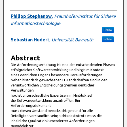
Authors
Philipp Stephanow
,
Fraunhofer-Institut für Sichere
Informationstechnologie
Follow
Sebastian Hudert
,
Universität Bayreuth
Follow
Abstract
Die Anforderungserhebung ist eine der entscheidenden Phasen
erfolgreicher Softwareentwicklung und birgt im Kontext
eines o entlichen Organs besondere Herausforderungen.
Neben historisch gewachsenen IT-Landschaften sind in den
verantwortlichen Entscheidungsgremien o entlicher
Verwaltungen
hochst unterschiedliche Expertisen im Hinblick auf
die Softwareentwicklung anzutre en. Ein
Anforderungsdokument
muss diesen Umstand berucksichtigen und fur alle
Beteiligten verstandlich sein; nichtsdestotrotz muss die
inhaltliche Qualitat dokumentierter Anforderungen
gewahrleistet