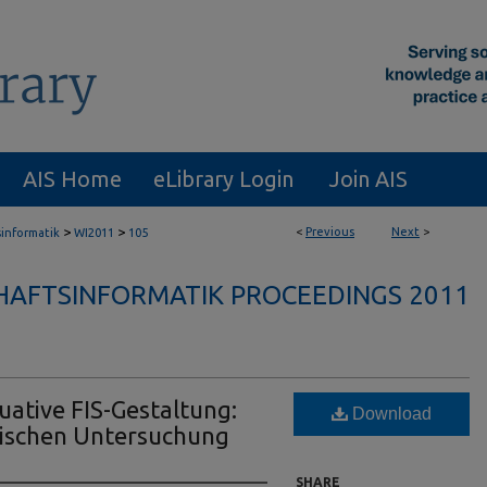
AIS Home
eLibrary Login
Join AIS
>
>
<
Previous
Next
>
sinformatik
WI2011
105
HAFTSINFORMATIK PROCEEDINGS 2011
uative FIS-Gestaltung:
Download
rischen Untersuchung
SHARE