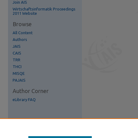
Join AIS
re
Wirtschaftsinformatik Proceedings
2011 Website
Browse
All Content
Authors
JAIS
CAIS
TRR
THCI
MISQE
PAJAIS
Author Corner
eLibrary FAQ