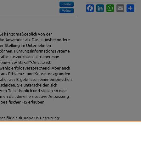
Follow
Facebook
LinkedIn
WhatsApp
Email
Sha
Follow
IS) hängt maßgeblich von der
die Anwender ab. Das ist insbesondere
hrer Stellung im Unternehmen
können. Führungsinformationssysteme
äfte auszurichten, ist daher eine
ne-size-fits-all“-Ansatz ist
wenig erfolgsversprechend. Aber auch
t aus Effizienz- und Konsistenzgründen
 daher aus Ergebnissen einer empirischen
ständen. Sie unterscheiden sich
zum Teil erheblich und stellen so eine
men dar, die eine situative Anpassung
pezifischer FIS erlauben.
pen für die situative FIS-Gestaltung:
g" (2011).
Wirtschaftsinformatik Proceedings