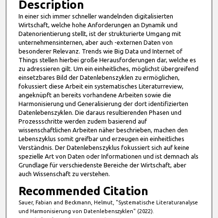
m
Description
i
In einer sich immer schneller wandelnden digitalisierten
Wirtschaft, welche hohe Anforderungen an Dynamik und
n
Datenorientierung stellt, ist der strukturierte Umgang mit
u
unternehmensinternen, aber auch -externen Daten von
t
besonderer Relevanz. Trends wie Big Data und Internet of
Things stellen hierbei große Herausforderungen dar, welche es
e
zu adressieren gilt. Um ein einheitliches, möglichst übergreifend
s
einsetzbares Bild der Datenlebenszyklen zu ermöglichen,
fokussiert diese Arbeit ein systematisches Literaturreview,
,
angeknüpft an bereits vorhandene Arbeiten sowie die
1
Harmonisierung und Generalisierung der dort identifizierten
3
Datenlebenszyklen. Die daraus resultierenden Phasen und
Prozessschritte werden zudem basierend auf
s
wissenschaftlichen Arbeiten näher beschrieben, machen den
e
Lebenszyklus somit greifbar und erzeugen ein einheitliches
c
Verständnis. Der Datenlebenszyklus fokussiert sich auf keine
spezielle Art von Daten oder Informationen und ist demnach als
o
Grundlage für verschiedenste Bereiche der Wirtschaft, aber
n
auch Wissenschaft zu verstehen.
d
Recommended Citation
s
Sauer, Fabian and Beckmann, Helmut, "Systematische Literaturanalyse
und Harmonisierung von Datenlebenszyklen" (2022).