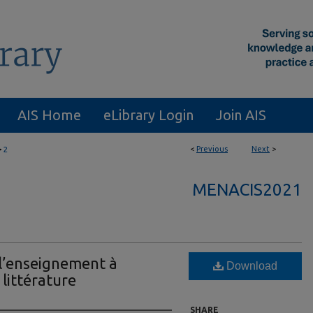
AIS Home
eLibrary Login
Join AIS
>
<
Previous
Next
>
2
MENACIS2021
l’enseignement à
Download
 littérature
SHARE