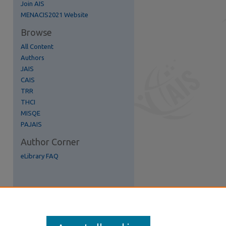
Join AIS
re
MENACIS2021 Website
Browse
All Content
Authors
JAIS
CAIS
TRR
THCI
MISQE
PAJAIS
Author Corner
eLibrary FAQ