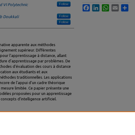
Follow
VI Polytechnic
Facebook
LinkedIn
WhatsApp
Email
Sha
Follow
ib Doukkali
Follow
ernative apparente aux méthodes
eignement supérieur. Différentes
ur l'apprentissage à distance, allant
dure d'apprentissage par problèmes. De
odes d'évaluation des cours à distance
cation aux étudiants et aux
méthodes traditionnelles. Les applications
core de l'appui d'un cadre théorique
 mesure limitée. Ce papier présente une
s modèles proposées pour un apprentissage
concepts d’intelligence artificiel.
Kabaili, Hind, "Modèle conceptuel de
ittérature" (2021).
MENACIS2021
. 2.